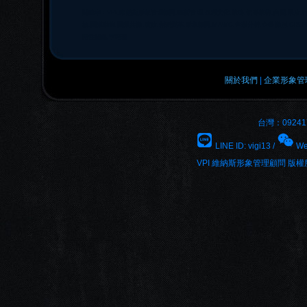
關鍵字：VPI,維納斯形象管理顧問,經營管理,企業文化,策略,領導統御,商圈,展店,
核,團隊動能,團隊共識,績效,創新變革,形象顧問,MAWC,色彩分析,企業識別,CIS
兩性關係,李翊珊
關於我們
|
企業形象管
台灣：092417
LINE ID: vigi13 /
We
VPI 維納斯形象管理顧問 版權所有 © 20