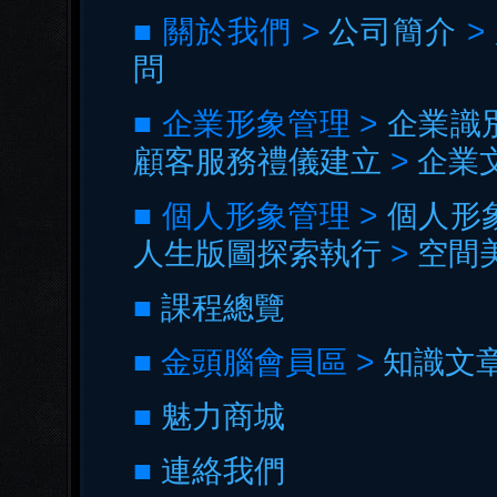
■ 關於我們 >
公司簡介
>
問
■ 企業形象管理 >
企業識
顧客服務禮儀建立
>
企業
■ 個人形象管理 >
個人形
人生版圖探索執行
>
空間
■
課程總覽
■ 金頭腦會員區 >
知識文
■
魅力商城
■
連絡我們